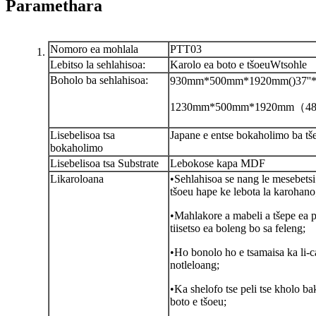
Paramethara
Nomoro ea mohlala
PTT03
Lebitso la sehlahisoa:
Karolo ea boto e tšoeu
W
tsohle
Boholo ba sehlahisoa:
930mm*500mm*1920mm
()
37''
1230mm*500mm*1920mm（48''
Lisebelisoa tsa
Japane e entse bokaholimo ba tš
bokaholimo
Lisebelisoa tsa Substrate
Lebokose kapa MDF
Likaroloana
•Sehlahisoa se nang le mesebetsi
tšoeu hape ke lebota la karohano
•Mahlakore a mabeli a tšepe ea p
tiisetso ea boleng bo sa feleng;
•Ho bonolo ho e tsamaisa ka li-ca
notleloang;
•Ka shelofo tse peli tse kholo bak
boto e tšoeu;