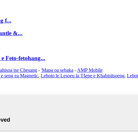
 f...
ntle &...
e Feto-fetohang...
lahisoa tse Chesang
-
'Mapa oa sebaka
-
AMP Mobile
 e seng ea Magnetic
,
Leboto le Lesoeu la Tšepe e Khabisitsoeng
,
Lebot