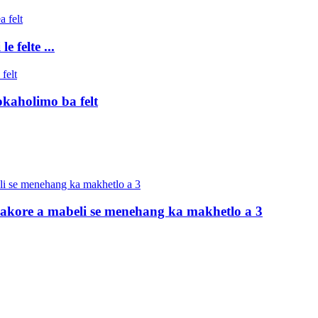
 felte ...
okaholimo ba felt
hlakore a mabeli se menehang ka makhetlo a 3