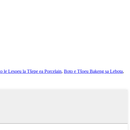
o le Lesoeu la Tšepe ea Porcelain
,
Boto e Tšoeu Bakeng sa Lebota
,