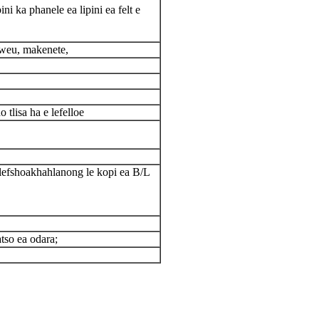
ini ka phanele ea lipini ea felt e
hweu, makenete,
 tlisa ha e lefelloe
lefshoa
khahlanong le kopi ea B/L
tso ea odara;