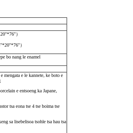
*20''*76''）
*20''*76''）
epe bo nang le enamel
 e mengata e le kannete, ke boto e
;
orcelain e entsoeng ka Japane,
stor tsa eona tse 4 tse boima tse
eng sa lisebelisoa tsohle tsa hau tsa