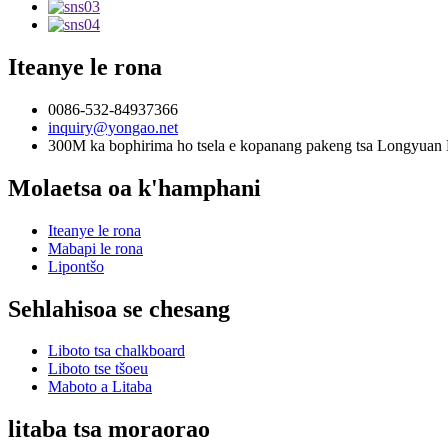
Iteanye le rona
0086-532-84937366
inquiry@yongao.net
300M ka bophirima ho tsela e kopanang pakeng tsa Longyuan 
Molaetsa oa k'hamphani
Iteanye le rona
Mabapi le rona
Lipontšo
Sehlahisoa se chesang
Liboto tsa chalkboard
Liboto tse tšoeu
Maboto a Litaba
litaba tsa moraorao