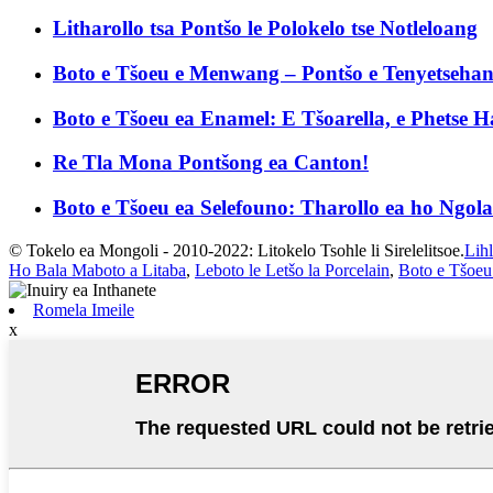
Litharollo tsa Pontšo le Polokelo tse Notleloang
Boto e Tšoeu e Menwang – Pontšo e Tenyetsehang
Boto e Tšoeu ea Enamel: E Tšoarella, e Phetse Ha
Re Tla Mona Pontšong ea Canton!
Boto e Tšoeu ea Selefouno: Tharollo ea ho Ngola 
© Tokelo ea Mongoli - 2010-2022: Litokelo Tsohle li Sirelelitsoe.
Lih
Ho Bala Maboto a Litaba
,
Leboto le Letšo la Porcelain
,
Boto e Tšoeu
Romela Imeile
x