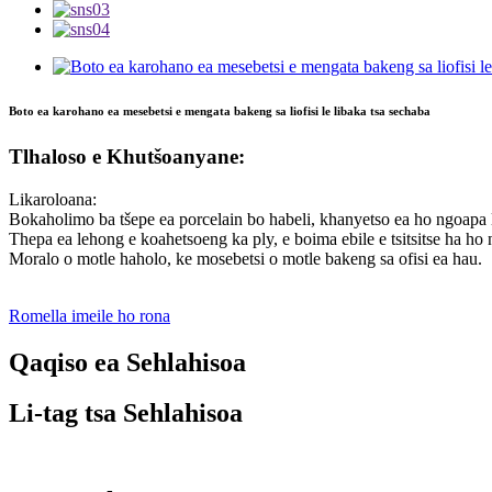
Boto ea karohano ea mesebetsi e mengata bakeng sa liofisi le libaka tsa sechaba
Tlhaloso e Khutšoanyane:
Likaroloana:
Bokaholimo ba tšepe ea porcelain bo habeli, khanyetso ea ho ngoapa l
Thepa ea lehong e koahetsoeng ka ply, e boima ebile e tsitsitse ha ho 
Moralo o motle haholo, ke mosebetsi o motle bakeng sa ofisi ea hau.
Romella imeile ho rona
Qaqiso ea Sehlahisoa
Li-tag tsa Sehlahisoa