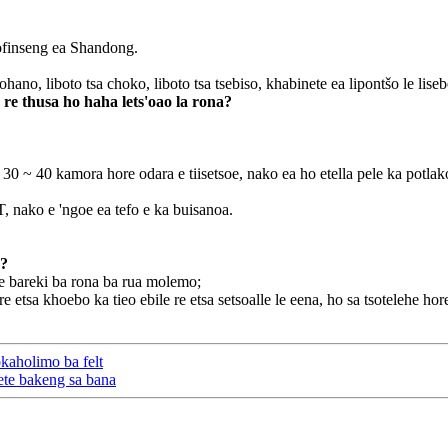
ofinseng ea Shandong.
hano, liboto tsa choko, liboto tsa tsebiso, khabinete ea lipontšo le lisebe
e thusa ho haha ​​​​lets'oao la rona?
a 30 ~ 40 kamora hore odara e tiisetsoe, nako ea ho etella pele ka potla
 nako e 'ngoe ea tefo e ka buisanoa.
e?
re bareki ba rona ba rua molemo;
tsa khoebo ka tieo ebile re etsa setsoalle le eena, ho sa tsotelehe hor
okaholimo ba felt
ete bakeng sa bana