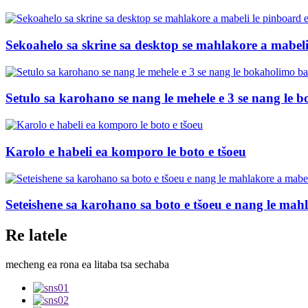
Sekoahelo sa skrine sa desktop se mahlakore a mabeli le
Setulo sa karohano se nang le mehele e 3 se nang le b
Karolo e habeli ea komporo le boto e tšoeu
Seteishene sa karohano sa boto e tšoeu e nang le ma
Re latele
mecheng ea rona ea litaba tsa sechaba