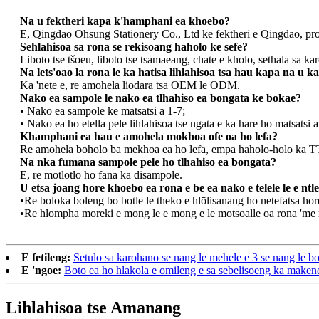
Na u fektheri kapa k'hamphani ea khoebo?
E, Qingdao Ohsung Stationery Co., Ltd ke fektheri e Qingdao, pr
Sehlahisoa sa rona se rekisoang haholo ke sefe?
Liboto tse tšoeu, liboto tse tsamaeang, chate e kholo, sethala sa karo
Na lets'oao la rona le ka hatisa lihlahisoa tsa hau kapa na u ka r
Ka 'nete e, re amohela liodara tsa OEM le ODM.
Nako ea sampole le nako ea tlhahiso ea bongata ke bokae?
• Nako ea sampole ke matsatsi a 1-7;
• Nako ea ho etella pele lihlahisoa tse ngata e ka hare ho matsatsi 
Khamphani ea hau e amohela mokhoa ofe oa ho lefa?
Re amohela boholo ba mekhoa ea ho lefa, empa haholo-holo ka TT,
Na nka fumana sampole pele ho tlhahiso ea bongata?
E, re motlotlo ho fana ka disampole.
U etsa joang hore khoebo ea rona e be ea nako e telele le e ntl
•Re boloka boleng bo botle le theko e hlōlisanang ho netefatsa ho
•Re hlompha moreki e mong le e mong e le motsoalle oa rona 'me re e
E fetileng:
Setulo sa karohano se nang le mehele e 3 se nang le b
E 'ngoe:
Boto ea ho hlakola e omileng e sa sebelisoeng ka maken
Lihlahisoa tse Amanang