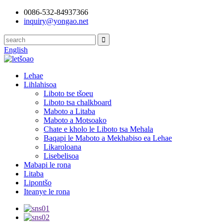
0086-532-84937366
inquiry@yongao.net
English
Lehae
Lihlahisoa
Liboto tse tšoeu
Liboto tsa chalkboard
Maboto a Litaba
Maboto a Motsoako
Chate e kholo le Liboto tsa Mehala
Baqapi le Maboto a Mekhabiso ea Lehae
Likaroloana
Lisebelisoa
Mabapi le rona
Litaba
Lipontšo
Iteanye le rona