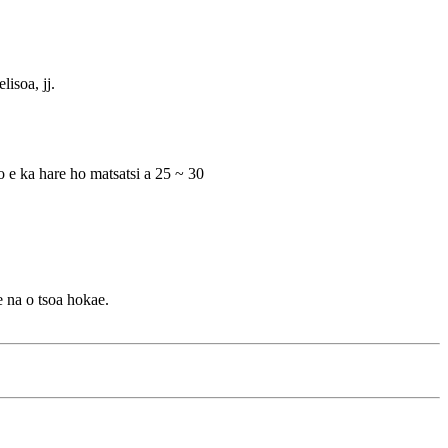
lisoa, jj.
ko e ka hare ho matsatsi a 25 ~ 30
e na o tsoa hokae.