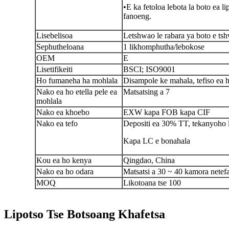
•E ka fetoloa lebota la boto ea lip
fanoeng.
Lisebelisoa
Letshwao le rabara ya boto e ts
Sephutheloana
1 likhomphutha/lebokose
OEM
E
Lisetifikeiti
BSCI; ISO9001
Ho fumaneha ha mohlala
Disampole ke mahala, tefiso ea ho
Nako ea ho etella pele ea
Matsatsing a 7
mohlala
Nako ea khoebo
EXW kapa FOB kapa CIF
Nako ea tefo
Depositi ea 30% TT, tekanyo
ho 
Kapa LC e bonahala
Kou ea ho kenya
Qingdao, China
Nako ea ho odara
Matsatsi a 30 ~ 40 kamora netefa
MOQ
Likotoana tse 100
Lipotso Tse Botsoang Khafetsa